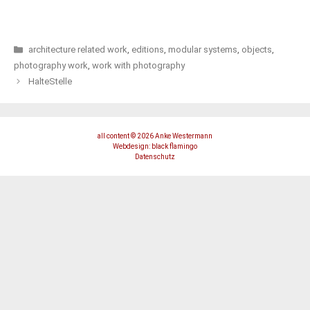
Categories
architecture related work
,
editions
,
modular systems
,
objects
,
photography work
,
work with photography
HalteStelle
all content © 2026 Anke Westermann
Webdesign: black flamingo
Datenschutz