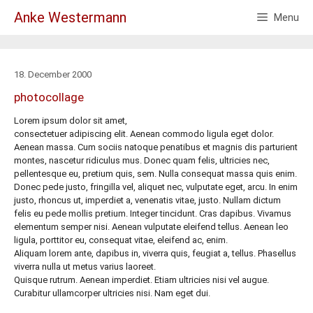
Skip
Anke Westermann
Menu
to
content
18. December 2000
photocollage
Lorem ipsum dolor sit amet,
consectetuer adipiscing elit. Aenean commodo ligula eget dolor.
Aenean massa. Cum sociis natoque penatibus et magnis dis parturient
montes, nascetur ridiculus mus. Donec quam felis, ultricies nec,
pellentesque eu, pretium quis, sem. Nulla consequat massa quis enim.
Donec pede justo, fringilla vel, aliquet nec, vulputate eget, arcu. In enim
justo, rhoncus ut, imperdiet a, venenatis vitae, justo. Nullam dictum
felis eu pede mollis pretium. Integer tincidunt. Cras dapibus. Vivamus
elementum semper nisi. Aenean vulputate eleifend tellus. Aenean leo
ligula, porttitor eu, consequat vitae, eleifend ac, enim.
Aliquam lorem ante, dapibus in, viverra quis, feugiat a, tellus. Phasellus
viverra nulla ut metus varius laoreet.
Quisque rutrum. Aenean imperdiet. Etiam ultricies nisi vel augue.
Curabitur ullamcorper ultricies nisi. Nam eget dui.