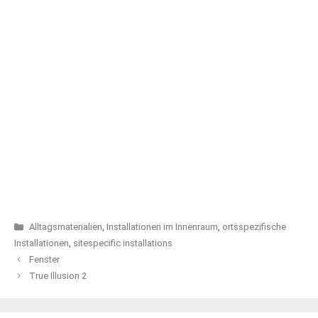
Kategorien
Alltagsmaterialien
,
Installationen im Innenraum
,
ortsspezifische
Installationen
,
sitespecific installations
Fenster
True Illusion 2