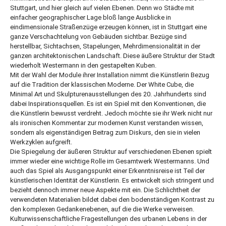
Stuttgart, und hier gleich auf vielen Ebenen. Denn wo Städte mit
einfacher geographischer Lage bloß lange Ausblicke in
eindimensionale Straßenzüge erzeugen können, ist in Stuttgart eine
ganze Verschachtelung von Gebäuden sichtbar. Bezüge sind
herstellbar, Sichtachsen, Stapelungen, Mehrdimensionalität in der
ganzen architektonischen Landschaft. Diese äußere Struktur der Stadt
wiederholt Westermann in den gestapelten Kuben.
Mit der Wahl der Module ihrer Installation nimmt die Künstlerin Bezug
auf die Tradition der klassischen Moderne. Der White Cube, die
Minimal Art und Skulpturenausstellungen des 20. Jahrhunderts sind
dabei Inspirationsquellen. Es ist ein Spiel mit den Konventionen, die
die Künstlerin bewusst verdreht. Jedoch möchte sie ihr Werk nicht nur
als ironischen Kommentar zur modernen Kunst verstanden wissen,
sondern als eigenständigen Beitrag zum Diskurs, den sie in vielen
Werkzyklen aufgreift.
Die Spiegelung der äußeren Struktur auf verschiedenen Ebenen spielt
immer wieder eine wichtige Rolle im Gesamtwerk Westermanns. Und
auch das Spiel als Ausgangspunkt einer Erkenntnisreise ist Teil der
künstlerischen Identität der Künstlerin. Es entwickelt sich stringent und
bezieht dennoch immer neue Aspekte mit ein. Die Schlichtheit der
verwendeten Materialien bildet dabei den bodenständigen Kontrast zu
den komplexen Gedankenebenen, auf die die Werke verweisen.
Kulturwissenschaftliche Fragestellungen des urbanen Lebens in der