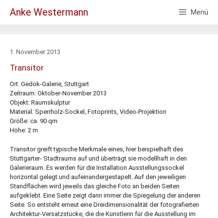
Zum
Anke Westermann
Menü
Inhalt
springen
1. November 2013
Transitor
Ort: Gedok-Galerie, Stuttgart
Zeitraum: Oktober-November 2013
Objekt: Raumskulptur
Material: Sperrholz-Sockel, Fotoprints, Video-Projektion
Größe: ca. 90 qm
Höhe: 2 m
Transitor greift typische Merkmale eines, hier beispielhaft des
Stuttgarter- Stadtraums auf und überträgt sie modellhaft in den
Galerieraum. Es werden für die Installation Ausstellungssockel
horizontal gelegt und aufeinandergestapelt. Auf den jeweiligen
Standflächen wird jeweils das gleiche Foto an beiden Seiten
aufgeklebt. Eine Seite zeigt dann immer die Spiegelung der anderen
Seite. So entsteht erneut eine Dreidimensionalität der fotografierten
Architektur-Versatzstücke, die die Künstlerin für die Ausstellung im