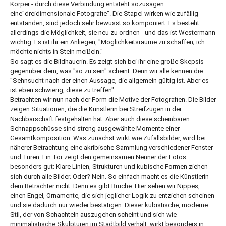
Körper - durch diese Verbindung entsteht sozusagen
eine"dreidimensionale Fotografie". Die Stapel wirken wie zufällig
entstanden, sind jedoch sehr bewusst so komponiert. Es besteht
allerdings die Möglichkeit, sie neu zu ordnen - und das ist Westermann
wichtig. Es ist ihr ein Anliegen, "Möglichkeitsräume zu schaffen; ich
möchte nichts in Stein meißeln."
So sagt es die Bildhauerin. Es zeigt sich bei ihr eine große Skepsis
gegenüber dem, was "so zu sein" scheint. Denn wir alle kennen die
"Sehnsucht nach der einen Aussage, die allgemein gültig ist. Aber es
ist eben schwierig, diese zu treffen".
Betrachten wir nun nach der Form die Motive der Fotografien. Die Bilder
zeigen Situationen, die die Künstlerin bei Streifzügen in der
Nachbarschaft festgehalten hat. Aber auch diese scheinbaren
Schnappschüsse sind streng ausgewählte Momente einer
Gesamtkomposition. Was zunächst wirkt wie Zufallsbilder, wird bei
näherer Betrachtung eine akribische Sammlung verschiedener Fenster
und Türen. Ein Tor zeigt den gemeinsamen Nenner der Fotos
besonders gut: Klare Linien, Strukturen und kubische Formen ziehen
sich durch alle Bilder. Oder? Nein. So einfach macht es die Künstlerin
dem Betrachter nicht. Denn es gibt Brüche. Hier sehen wir Nippes,
einen Engel, Ornamente, die sich jeglicher Logik zu entziehen scheinen
und sie dadurch nur wieder bestätigen. Dieser kubistische, moderne
Stil, der von Schachteln auszugehen scheint und sich wie
minimalistische Skulpturen im Stadtbild verhält, wirkt besonders in