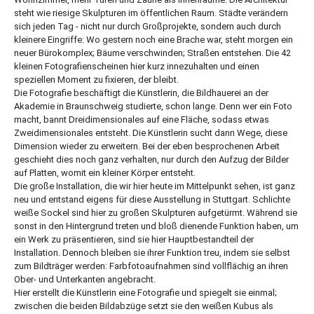
steht wie riesige Skulpturen im öffentlichen Raum. Städte verändern
sich jeden Tag - nicht nur durch Großprojekte, sondern auch durch
kleinere Eingriffe: Wo gestern noch eine Brache war, steht morgen ein
neuer Bürokomplex; Bäume verschwinden; Straßen entstehen. Die 42
kleinen Fotografienscheinen hier kurz innezuhalten und einen
speziellen Moment zu fixieren, der bleibt.
Die Fotografie beschäftigt die Künstlerin, die Bildhauerei an der
Akademie in Braunschweig studierte, schon lange. Denn wer ein Foto
macht, bannt Dreidimensionales auf eine Fläche, sodass etwas
Zweidimensionales entsteht. Die Künstlerin sucht dann Wege, diese
Dimension wieder zu erweitern. Bei der eben besprochenen Arbeit
geschieht dies noch ganz verhalten, nur durch den Aufzug der Bilder
auf Platten, womit ein kleiner Körper entsteht.
Die große Installation, die wir hier heute im Mittelpunkt sehen, ist ganz
neu und entstand eigens für diese Ausstellung in Stuttgart. Schlichte
weiße Sockel sind hier zu großen Skulpturen aufgetürmt. Während sie
sonst in den Hintergrund treten und bloß dienende Funktion haben, um
ein Werk zu präsentieren, sind sie hier Hauptbestandteil der
Installation. Dennoch bleiben sie ihrer Funktion treu, indem sie selbst
zum Bildträger werden: Farbfotoaufnahmen sind vollflächig an ihren
Ober- und Unterkanten angebracht.
Hier erstellt die Künstlerin eine Fotografie und spiegelt sie einmal;
zwischen die beiden Bildabzüge setzt sie den weißen Kubus als