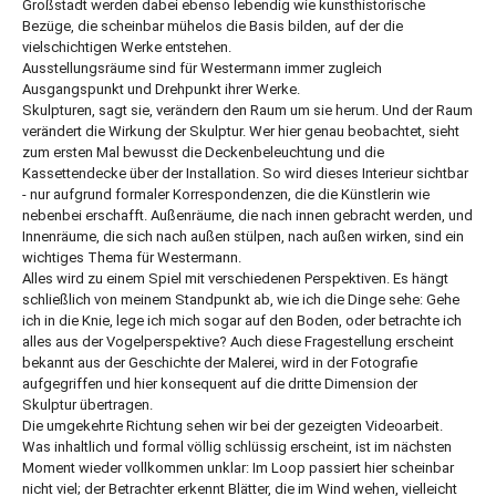
Großstadt werden dabei ebenso lebendig wie kunsthistorische
Bezüge, die scheinbar mühelos die Basis bilden, auf der die
vielschichtigen Werke entstehen.
Ausstellungsräume sind für Westermann immer zugleich
Ausgangspunkt und Drehpunkt ihrer Werke.
Skulpturen, sagt sie, verändern den Raum um sie herum. Und der Raum
verändert die Wirkung der Skulptur. Wer hier genau beobachtet, sieht
zum ersten Mal bewusst die Deckenbeleuchtung und die
Kassettendecke über der Installation. So wird dieses Interieur sichtbar
- nur aufgrund formaler Korrespondenzen, die die Künstlerin wie
nebenbei erschafft. Außenräume, die nach innen gebracht werden, und
Innenräume, die sich nach außen stülpen, nach außen wirken, sind ein
wichtiges Thema für Westermann.
Alles wird zu einem Spiel mit verschiedenen Perspektiven. Es hängt
schließlich von meinem Standpunkt ab, wie ich die Dinge sehe: Gehe
ich in die Knie, lege ich mich sogar auf den Boden, oder betrachte ich
alles aus der Vogelperspektive? Auch diese Fragestellung erscheint
bekannt aus der Geschichte der Malerei, wird in der Fotografie
aufgegriffen und hier konsequent auf die dritte Dimension der
Skulptur übertragen.
Die umgekehrte Richtung sehen wir bei der gezeigten Videoarbeit.
Was inhaltlich und formal völlig schlüssig erscheint, ist im nächsten
Moment wieder vollkommen unklar: Im Loop passiert hier scheinbar
nicht viel; der Betrachter erkennt Blätter, die im Wind wehen, vielleicht