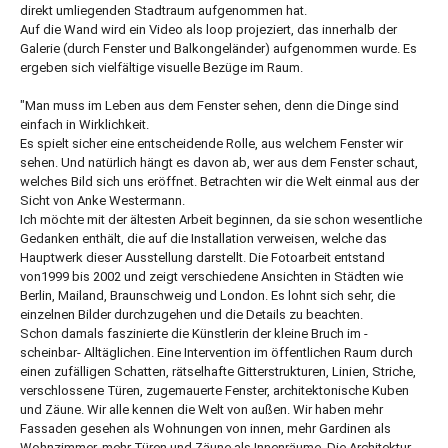
direkt umliegenden Stadtraum aufgenommen hat.
Auf die Wand wird ein Video als loop projeziert, das innerhalb der
Galerie (durch Fenster und Balkongeländer) aufgenommen wurde. Es
ergeben sich vielfältige visuelle Bezüge im Raum.
"Man muss im Leben aus dem Fenster sehen, denn die Dinge sind
einfach in Wirklichkeit.
Es spielt sicher eine entscheidende Rolle, aus welchem Fenster wir
sehen. Und natürlich hängt es davon ab, wer aus dem Fenster schaut,
welches Bild sich uns eröffnet. Betrachten wir die Welt einmal aus der
Sicht von Anke Westermann.
Ich möchte mit der ältesten Arbeit beginnen, da sie schon wesentliche
Gedanken enthält, die auf die Installation verweisen, welche das
Hauptwerk dieser Ausstellung darstellt. Die Fotoarbeit entstand
von1999 bis 2002 und zeigt verschiedene Ansichten in Städten wie
Berlin, Mailand, Braunschweig und London. Es lohnt sich sehr, die
einzelnen Bilder durchzugehen und die Details zu beachten.
Schon damals faszinierte die Künstlerin der kleine Bruch im -
scheinbar- Alltäglichen. Eine Intervention im öffentlichen Raum durch
einen zufälligen Schatten, rätselhafte Gitterstrukturen, Linien, Striche,
verschlossene Türen, zugemauerte Fenster, architektonische Kuben
und Zäune. Wir alle kennen die Welt von außen. Wir haben mehr
Fassaden gesehen als Wohnungen von innen, mehr Gardinen als
Wohnzimmer, mehr Türen und Zäune als Innenräume. Die Architektur